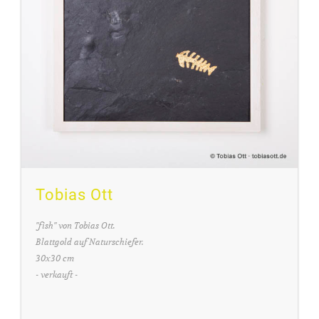
Tobias Ott
"fish" von Tobias Ott.
Blattgold auf Naturschiefer.
30x30 cm
- verkauft -